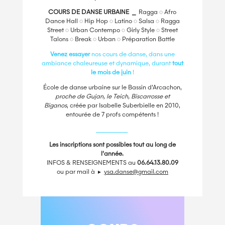
COURS DE DANSE URBAINE ⎯
Ragga ◌ Afro
Dance Hall ◌ Hip Hop ◌ Latino ◌ Salsa ◌ Ragga
Street ◌ Urban Contempo ◌ Girly Style ◌ Street
Talons ◌ Break ◌ Urban ◌ Préparation Battle
Venez essayer
nos cours de danse, dans une
ambiance chaleureuse et dynamique, durant
tout
le mois de juin
!
École de danse urbaine sur le Bassin d’Arcachon,
proche de Gujan, le Teich, Biscarrosse et
Biganos
, créée par Isabelle Suberbielle en 2010,
entourée de 7 profs compétents !
⎯⎯⎯⎯⎯⎯⎯⎯⎯
Les inscriptions sont possibles tout au long de
l’année.
INFOS & RENSEIGNEMENTS au
06.64.13.80.09
ou par mail à
▸
ysa.danse@gmail.com