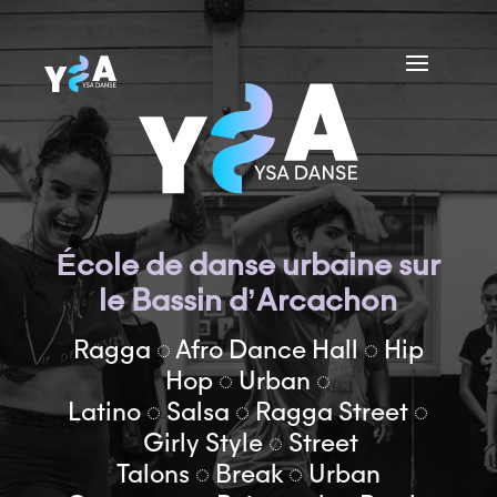
École de danse urbaine sur
le Bassin d’Arcachon
Ragga ◌ Afro Dance Hall ◌ Hip
Hop ◌ Urban ◌
Latino ◌ Salsa ◌ Ragga Street ◌
Girly Style ◌ Street
Talons ◌ Break ◌ Urban