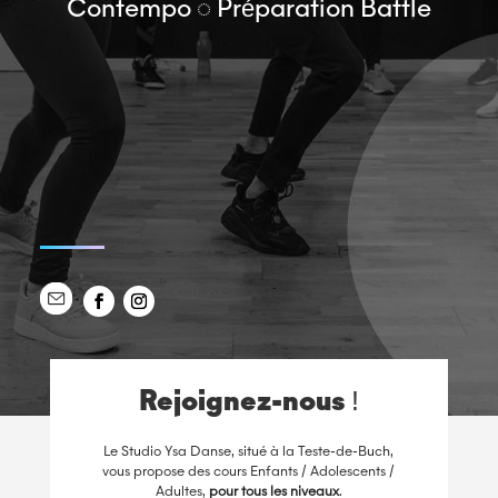
Contempo ◌ Préparation Battle
Rejoignez-nous !
Le Studio Ysa Danse, situé à la Teste-de-Buch,
vous propose des cours Enfants / Adolescents /
Adultes,
pour tous les niveaux
.